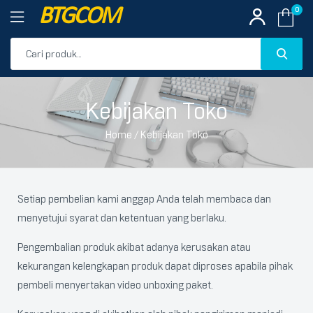
BTGCOM
0
PROMO
Kebijakan Toko
PRODUK UNGGULAN
Home
/ Kebijakan Toko
PRODUK TERBARU
Setiap pembelian kami anggap Anda telah membaca dan
menyetujui syarat dan ketentuan yang berlaku.
Pengembalian produk akibat adanya kerusakan atau
kekurangan kelengkapan produk dapat diproses apabila pihak
pembeli menyertakan video unboxing paket.