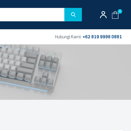
0
Hubungi Kami:
+62 819 9998 0881