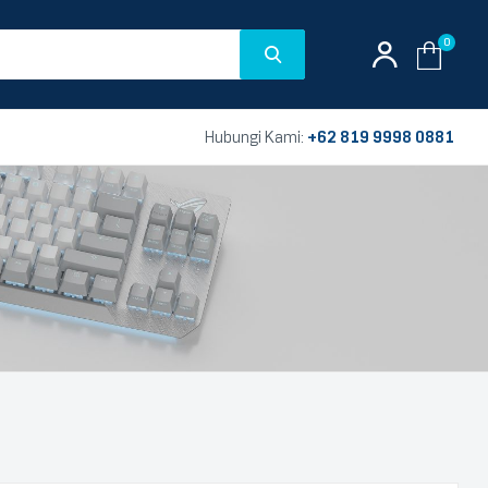
0
Hubungi Kami:
+62 819 9998 0881