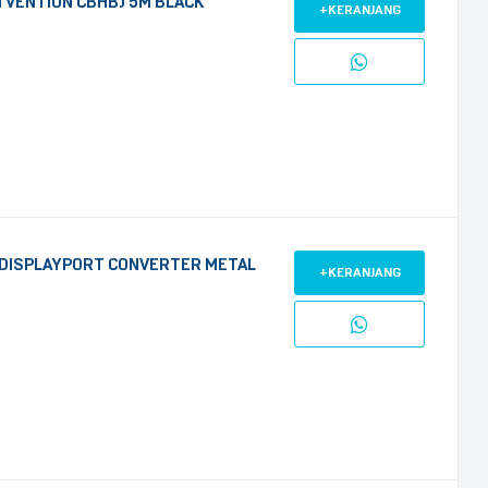
 VENTION CBHBJ 5M BLACK
+KERANJANG
 DISPLAYPORT CONVERTER METAL
+KERANJANG