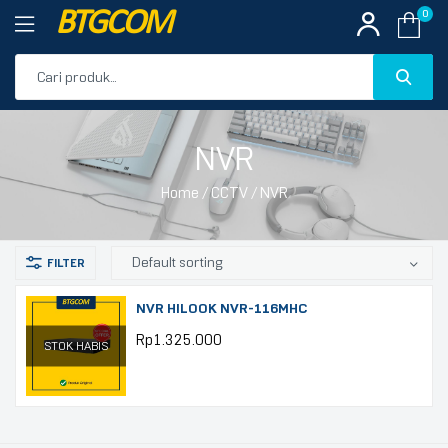
BTGCOM
0
PROMO
NVR
PRODUK UNGGULAN
Home
/
CCTV
/ NVR
PRODUK TERBARU
NVR HILOOK NVR-116MHC
Rp
1.325.000
STOK HABIS