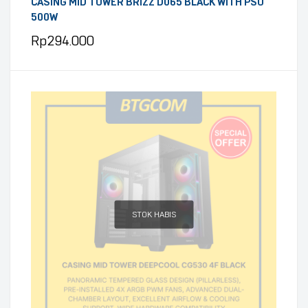
CASING MID TOWER BRIZZ D065 BLACK WITH PSU
500W
Rp
294.000
STOK HABIS