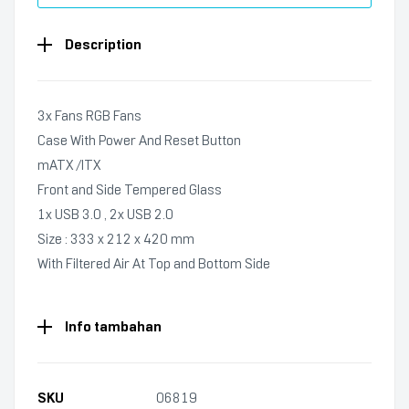
Description
3x Fans RGB Fans
Case With Power And Reset Button
mATX /ITX
Front and Side Tempered Glass
1x USB 3.0 , 2x USB 2.0
Size : 333 x 212 x 420 mm
With Filtered Air At Top and Bottom Side
Info tambahan
SKU
06819