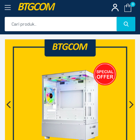
BTGCOM
0
PROMO
🔍
PRODUK UNGGULAN
PRODUK TERBARU