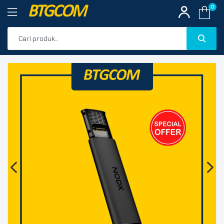
BTGCOM
0
PROMO
🔍
PRODUK UNGGULAN
PRODUK TERBARU