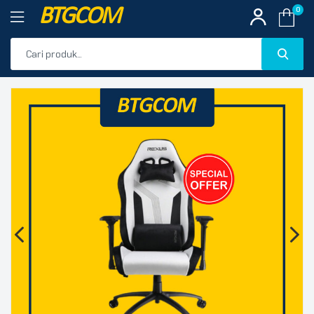
BTGCOM
0
PROMO
🔍
PRODUK UNGGULAN
PRODUK TERBARU