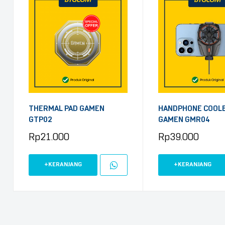
THERMAL PAD GAMEN
HANDPHONE COOL
GTP02
GAMEN GMR04
Rp
21.000
Rp
39.000
+KERANJANG
+KERANJANG