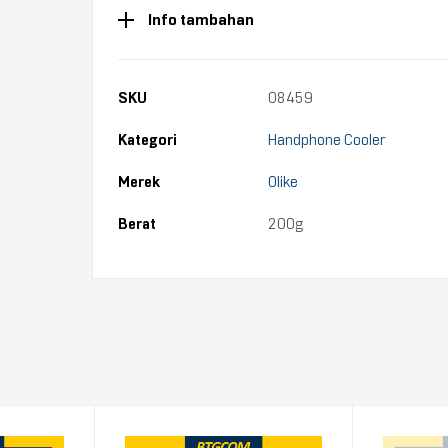
Info tambahan
SKU
08459
Kategori
Handphone Cooler
Merek
Olike
Berat
200g