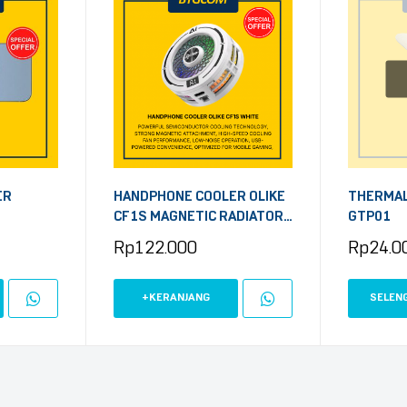
ER
HANDPHONE COOLER OLIKE
THERMAL
CF1S MAGNETIC RADIATOR
GTP01
WHITE
Rp
122.000
Rp
24.0
+KERANJANG
SELEN