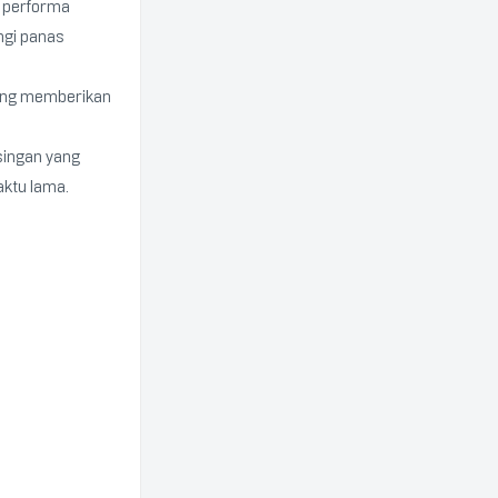
 performa
ngi panas
yang memberikan
singan yang
ktu lama.