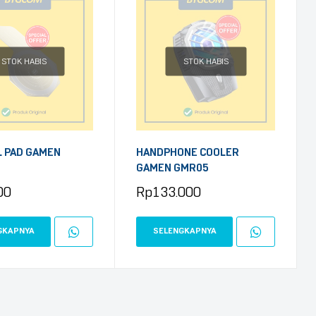
STOK HABIS
STOK HABIS
 PAD GAMEN
HANDPHONE COOLER
GAMEN GMR05
00
Rp
133.000
GKAPNYA
SELENGKAPNYA