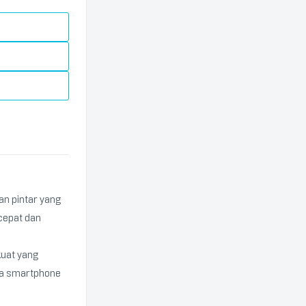
an pintar yang
epat dan
kuat yang
da smartphone