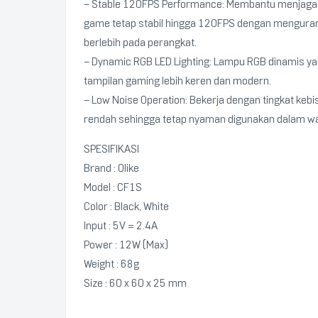
– Stable 120FPS Performance: Membantu menjaga
game tetap stabil hingga 120FPS dengan mengura
berlebih pada perangkat.
– Dynamic RGB LED Lighting: Lampu RGB dinamis 
tampilan gaming lebih keren dan modern.
– Low Noise Operation: Bekerja dengan tingkat kebi
rendah sehingga tetap nyaman digunakan dalam wa
SPESIFIKASI
Brand : Olike
Model : CF1S
Color : Black, White
Input : 5V = 2.4A
Power : 12W (Max)
Weight : 68g
Size : 60 x 60 x 25 mm