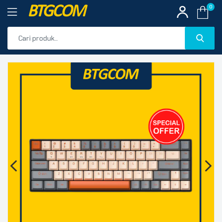
BTGCOM
0
PROMO
🔍
PRODUK UNGGULAN
PRODUK TERBARU