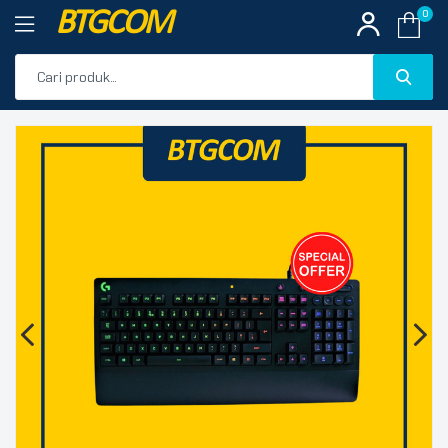
BTGCOM
0
PROMO
🔍
PRODUK UNGGULAN
PRODUK TERBARU