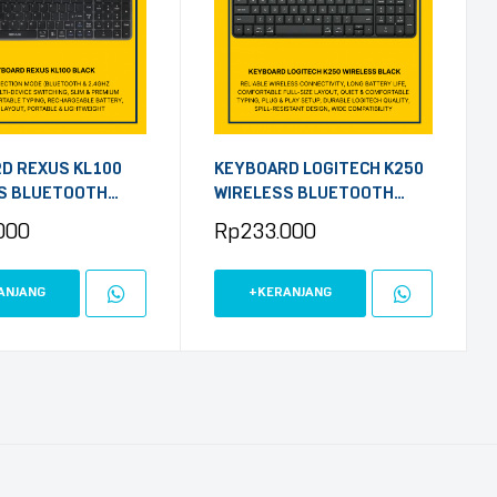
D REXUS KL100
KEYBOARD LOGITECH K250
S BLUETOOTH
WIRELESS BLUETOOTH
BLACK
000
Rp
233.000
ANJANG
+KERANJANG