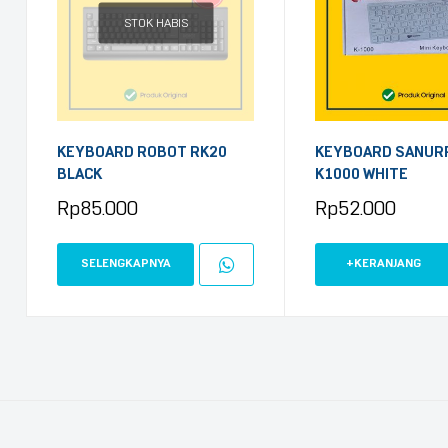
STOK HABIS
KEYBOARD ROBOT RK20
KEYBOARD SANUR
BLACK
K1000 WHITE
Rp
85.000
Rp
52.000
SELENGKAPNYA
+KERANJANG