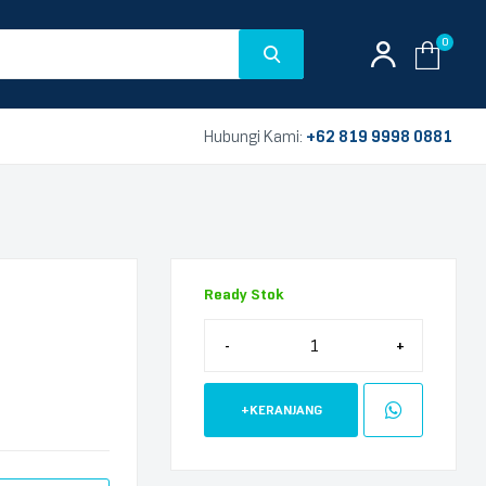
0
Hubungi Kami:
+62 819 9998 0881
Ready Stok
-
+
+KERANJANG