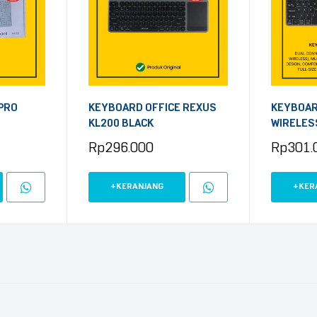
PRO
KEYBOARD OFFICE REXUS
KEYBOAR
KL200 BLACK
WIRELES
BLACK
Rp
296.000
Rp
301.
+KERANJANG
+KER