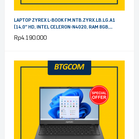
LAPTOP ZYREX L-BOOK FM.NTB.ZYRX.LB.LG.A1
(14,0″ HD, INTEL CELERON-N4020, RAM 8GB,
128GB EMMC, WINDOWS 11, LIGHT GREY)
Rp
4.190.000