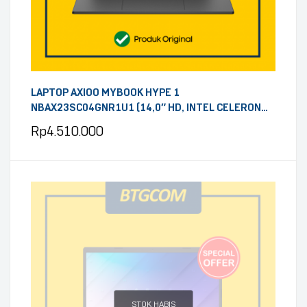
LAPTOP AXIOO MYBOOK HYPE 1
NBAX23SC04GNR1U1 (14,0″ HD, INTEL CELERON
N4020, RAM 8GB, SSD 128GB, WINDOWS 11, GREY)
Rp
4.510.000
STOK HABIS