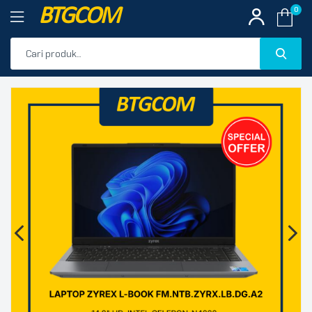
BTGCOM
0
PROMO
🔍
PRODUK UNGGULAN
PRODUK TERBARU