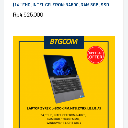
(14″ FHD, INTEL CELERON-N4500, RAM 8GB, SSD
512GB, OHS, MICROSOFT 365, WINDOWS 11,
Rp
4.925.000
PEACOCK BLUE)