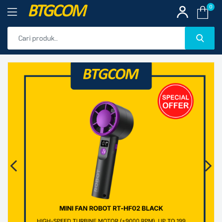
BTGCOM
0
PROMO
🔍
PRODUK UNGGULAN
PRODUK TERBARU