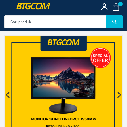
BTGCOM
0
PROMO
🔍
PRODUK UNGGULAN
PRODUK TERBARU