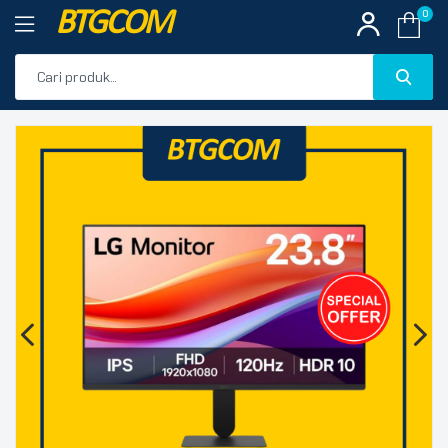
BTGCOM
0
PROMO
🔍
PRODUK UNGGULAN
PRODUK TERBARU