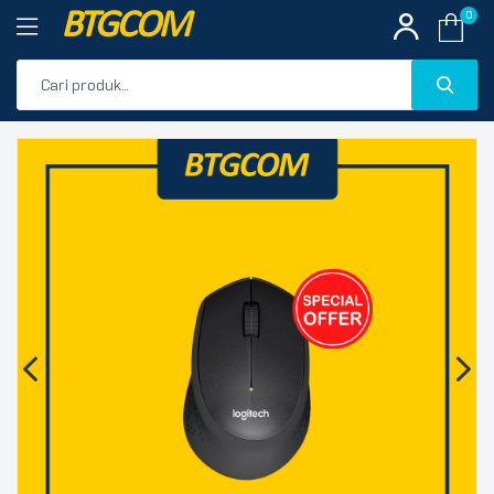
BTGCOM
0
PROMO
🔍
PRODUK UNGGULAN
PRODUK TERBARU