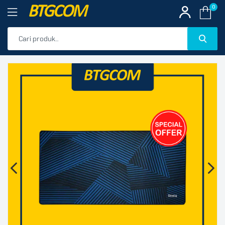
BTGCOM
0
PROMO
🔍
PRODUK UNGGULAN
PRODUK TERBARU