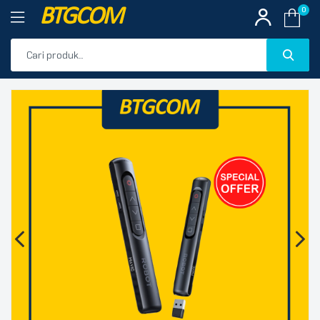
BTGCOM
0
PROMO
🔍
PRODUK UNGGULAN
PRODUK TERBARU