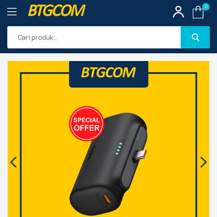
BTGCOM
0
PROMO
🔍
PRODUK UNGGULAN
PRODUK TERBARU