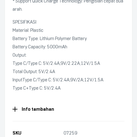
* Support Quick Charge Technology: Pengisian cepat dua
arah.
SPESIFIKASI
Material: Plastic
Battery Type: Lithium Polymer Battery
Battery Capacity: 5000mAh
Output:
Type C/Type C: 5V/2.4A;9V/2.22A;12V/1.5A
Total Output: 5V/2.4A
InputType C/Type C: 5V/2.4A;9V/2A;12V/1.5A
Type C+Type C: 5V/2.4A
Info tambahan
SKU
07259