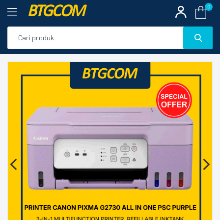
BTGCOM
0
PROMO
🔍
PRODUK UNGGULAN
PRODUK TERBARU