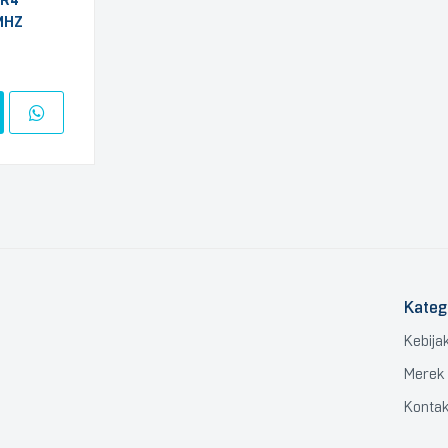
DR4
MHZ
Kateg
Kebija
Merek
Konta