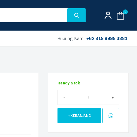
0
Hubungi Kami:
+62 819 9998 0881
Ready Stok
-
+
+KERANJANG