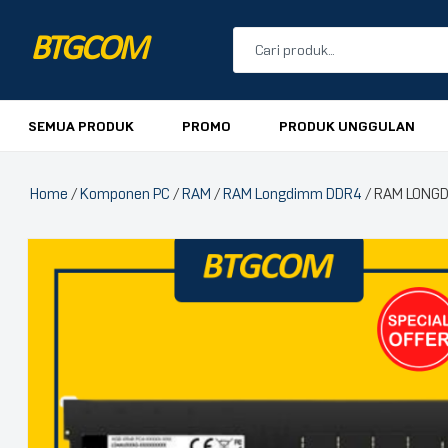
BTGCOM
PROMO
SEMUA PRODUK
PROMO
PRODUK UNGGULAN
PRODUK UNGGULAN
Home
/
Komponen PC
/
RAM
/
RAM Longdimm DDR4
/ RAM LONG
PRODUK TERBARU
🔍