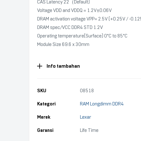
CAS Latency 22（Default)
Voltage VDD and VDDQ = 1.2V±0.06V
DRAM activation voltage VPP= 2.5V (+0.25V / -0.12
DRAM spec/VCC DDR4 STD 1.2V
Operating temperature(Surface) 0°C to 85°C
Module Size 69.6 x 30mm
Info tambahan
SKU
08518
Kategori
RAM Longdimm DDR4
Merek
Lexar
Garansi
Life Time