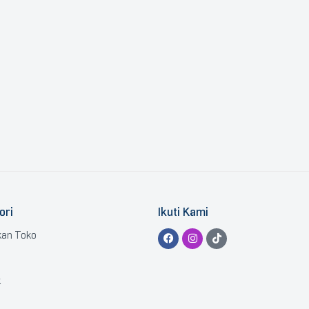
ori
Ikuti Kami
kan Toko
k