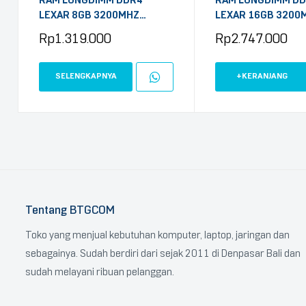
RAM LONGDIMM DDR4
RAM LONGDIMM D
LEXAR 8GB 3200MHZ
LEXAR 16GB 3200
(LD4AU008G-B3200GSST)
Rp
1.319.000
Rp
2.747.000
SELENGKAPNYA
+KERANJANG
Tentang BTGCOM
Toko yang menjual kebutuhan komputer, laptop, jaringan dan
sebagainya. Sudah berdiri dari sejak 2011 di Denpasar Bali dan
sudah melayani ribuan pelanggan.