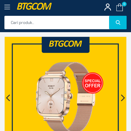
BTGCOM
0
PROMO
🔍
PRODUK UNGGULAN
PRODUK TERBARU