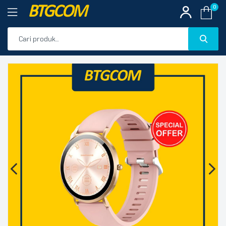
BTGCOM
0
PROMO
🔍
PRODUK UNGGULAN
PRODUK TERBARU