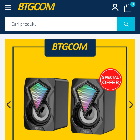
BTGCOM
0
PROMO
🔍
PRODUK UNGGULAN
PRODUK TERBARU