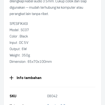
dilengkapi kabel audio 3.5mm. Cukup colok dan siap
digunakan — mudah terhubung ke komputer atau
perangkat lain tanpa ribet.
SPESIFIKASI
Model : SC07
Color : Black
Input : DC 5V
Output : 6W
Weight : 350g
Dimension : 65x70x100mm
Info tambahan
SKU
08042