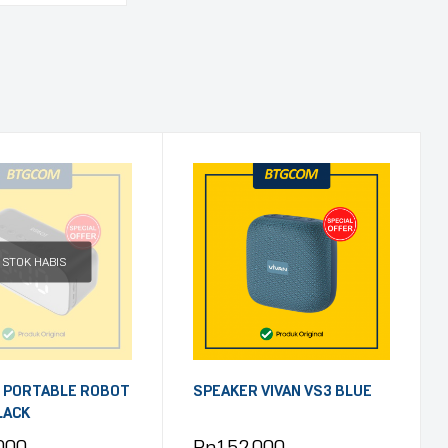
STOK HABIS
 PORTABLE ROBOT
SPEAKER VIVAN VS3 BLUE
LACK
000
Rp
152.000