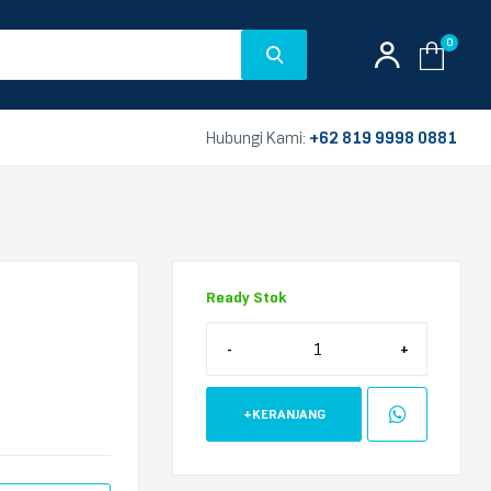
0
Hubungi Kami:
+62 819 9998 0881
Ready Stok
-
+
+KERANJANG