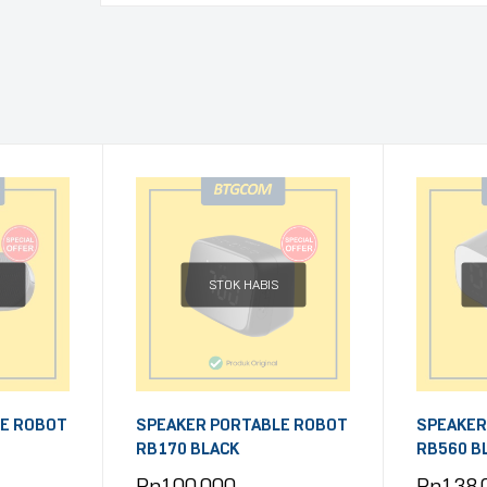
STOK HABIS
E ROBOT
SPEAKER PORTABLE ROBOT
SPEAKER
RB170 BLACK
RB560 B
Rp
100.000
Rp
138.