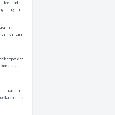
g keren ini
nyenangkan.
ikan air,
i luar ruangan
ebih cepat dan
ga kamu dapat
apat memutar
erikan hiburan