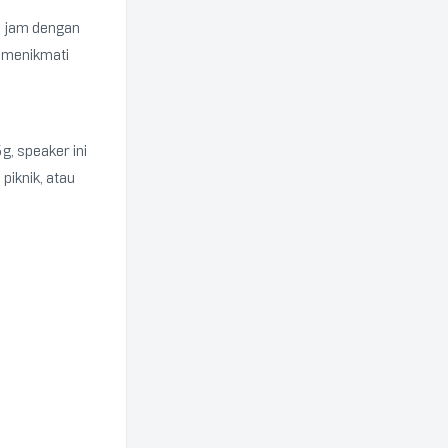
2 jam dengan
 menikmati
, speaker ini
piknik, atau