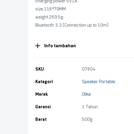
charging power:5V1A
size:116*79MM
weight:269.5g
Bluetooth: 5.3 (Connection up to 10m)
Info tambahan
SKU
07804
Kategori
Speaker Portable
Merek
Olike
Garansi
1 Tahun
Berat
500g