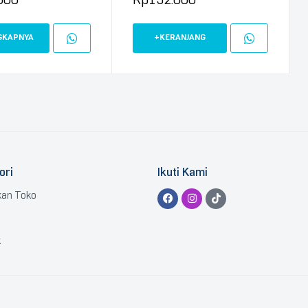
GKAPNYA
+KERANJANG
ori
Ikuti Kami
kan Toko
k