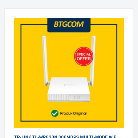
TP-LINK TL-WR820N 300MBPS MULTI-MODE WIFI