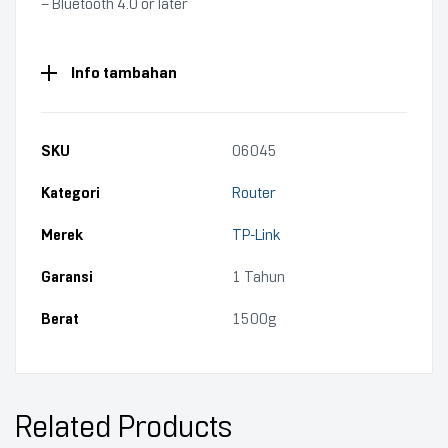
– Bluetooth 4.0 or later
Info tambahan
SKU
06045
Kategori
Router
Merek
TP-Link
Garansi
1 Tahun
Berat
1500g
Related Products