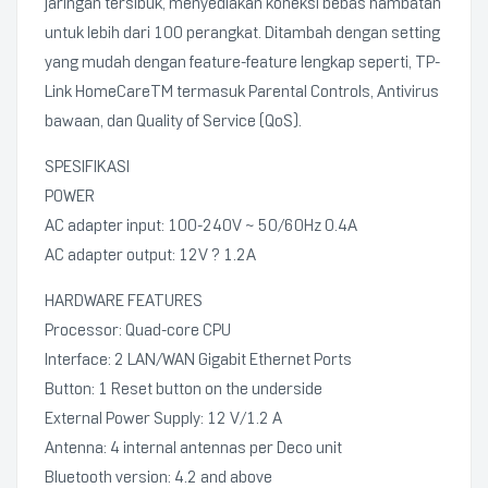
jaringan tersibuk, menyediakan koneksi bebas hambatan
untuk lebih dari 100 perangkat. Ditambah dengan setting
yang mudah dengan feature-feature lengkap seperti, TP-
Link HomeCareTM termasuk Parental Controls, Antivirus
bawaan, dan Quality of Service (QoS).
SPESIFIKASI
POWER
AC adapter input: 100-240V ~ 50/60Hz 0.4A
AC adapter output: 12V ? 1.2A
HARDWARE FEATURES
Processor: Quad-core CPU
Interface: 2 LAN/WAN Gigabit Ethernet Ports
Button: 1 Reset button on the underside
External Power Supply: 12 V/1.2 A
Antenna: 4 internal antennas per Deco unit
Bluetooth version: 4.2 and above