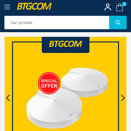
BTGCOM
0
PROMO
🔍
PRODUK UNGGULAN
PRODUK TERBARU