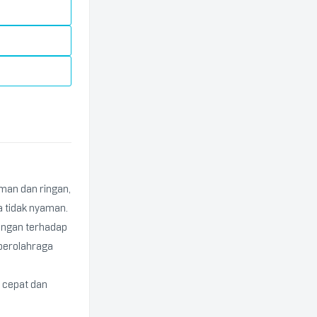
man dan ringan,
 tidak nyaman.
dungan terhadap
 berolahraga
i cepat dan