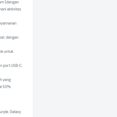
jam (dengan
ni aktivitas
enyamanan
epat, dengan
ok untuk
an port USB-C,
Ah yang
e 50%.
urple, Galaxy