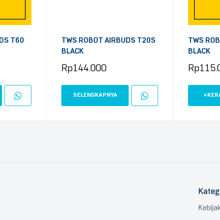
DS T60
TWS ROBOT AIRBUDS T20S
TWS ROB
BLACK
BLACK
Rp
144.000
Rp
115.
SELENGKAPNYA
+KER
Kateg
Kebija