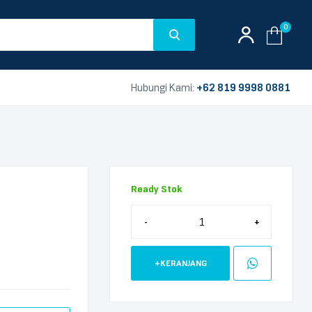
0
Hubungi Kami:
+62 819 9998 0881
Ready Stok
-
+
+KERANJANG