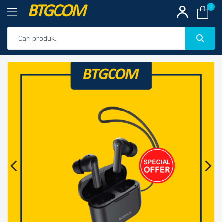
BTGCOM
0
PROMO
🔍
PRODUK UNGGULAN
PRODUK TERBARU