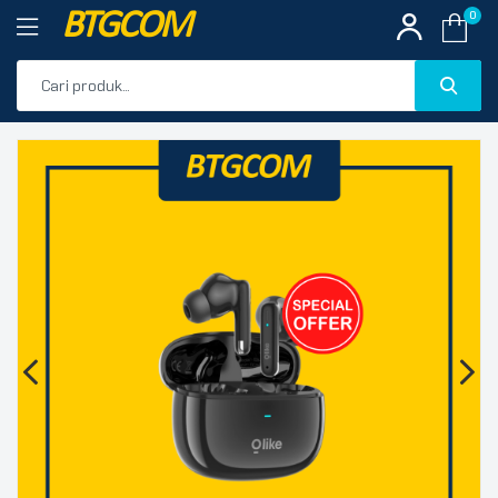
BTGCOM
0
PROMO
🔍
PRODUK UNGGULAN
PRODUK TERBARU