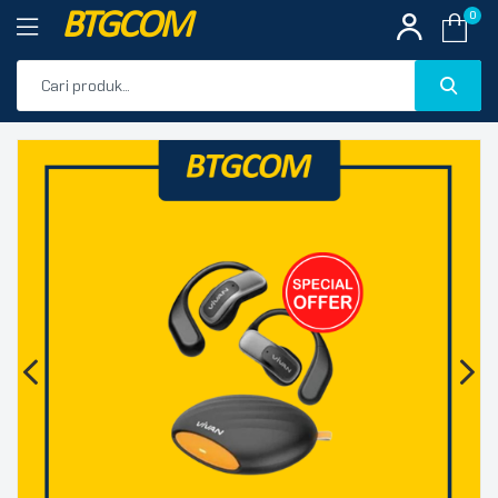
BTGCOM
0
PROMO
🔍
PRODUK UNGGULAN
PRODUK TERBARU