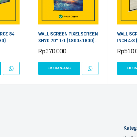
RCE 84
WALL SCREEN PIXELSCREEN
WALL SC
30)
XH70 70″ 1:1 (1800×1800)
INCH 4:3
HANGING UP
Rp
370.000
Rp
510.
+KERANJANG
+KER
Kateg