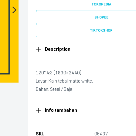
TOKOPEDIA
SHOPEE
TIKTOKSHOP
Description
120″ 4:3 (1830×2440)
Layar: Kain tebal matte white.
Bahan: Steel / Baja
Info tambahan
SKU
06437