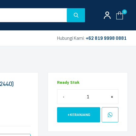
0
Hubungi Kami:
+62 819 9998 0881
Ready Stok
×2440)
-
+
+KERANJANG