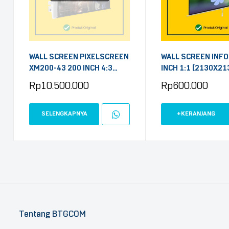
WALL SCREEN PIXELSCREEN
WALL SCREEN INFO
XM200-43 200 INCH 4:3
INCH 1:1 (2130X21
(4060×3040) ELECTRIC
Rp
10.500.000
Rp
600.000
MOTORIZE
SELENGKAPNYA
+KERANJANG
Tentang BTGCOM