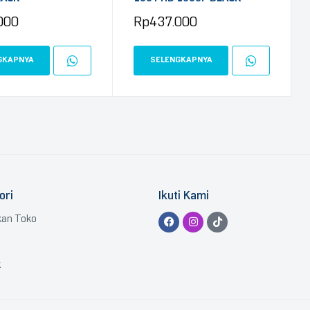
000
Rp
437.000
GKAPNYA
SELENGKAPNYA
ori
Ikuti Kami
kan Toko
k