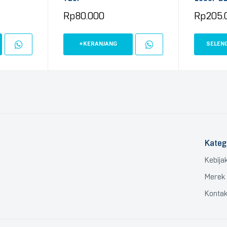
Rp
80.000
Rp
205.
+KERANJANG
SELEN
Kateg
Kebija
Merek
Konta