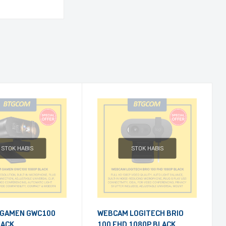
STOK HABIS
STOK HABIS
GAMEN GWC100
WEBCAM LOGITECH BRIO
LACK
100 FHD 1080P BLACK