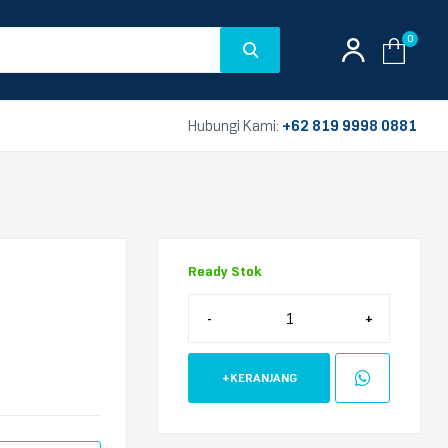
0
Hubungi Kami:
+62 819 9998 0881
Ready Stok
-
+
+KERANJANG