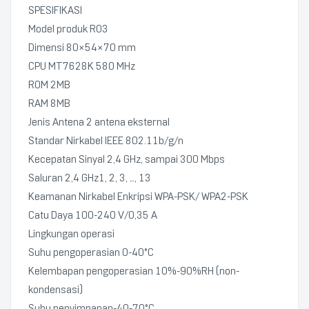
SPESIFIKASI
Model produk R03
Dimensi 80×54×70 mm
CPU MT7628K 580 MHz
ROM 2MB
RAM 8MB
Jenis Antena 2 antena eksternal
Standar Nirkabel IEEE 802.11b/g/n
Kecepatan Sinyal 2,4 GHz, sampai 300 Mbps
Saluran 2,4 GHz1, 2, 3, …, 13
Keamanan Nirkabel Enkripsi WPA-PSK/ WPA2-PSK
Catu Daya 100-240 V/0,35 A
Lingkungan operasi
Suhu pengoperasian 0-40°C
Kelembapan pengoperasian 10%-90%RH (non-
kondensasi)
Suhu penyimpanan-40-70°C