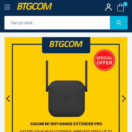
BTGCOM
0
PROMO
🔍
PRODUK UNGGULAN
PRODUK TERBARU