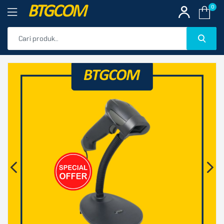
BTGCOM
0
PROMO
🔍
PRODUK UNGGULAN
PRODUK TERBARU