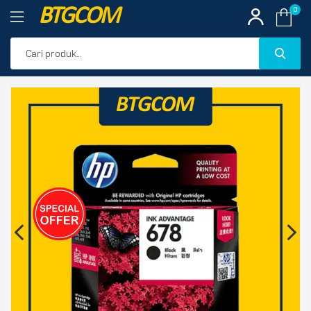
BTGCOM
0
PROMO
🔍
PRODUK UNGGULAN
PRODUK TERBARU