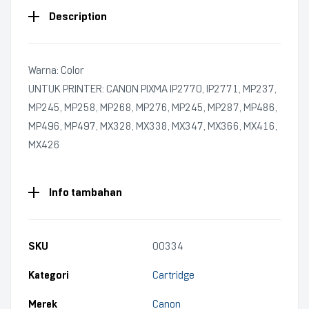
Description
Warna: Color
UNTUK PRINTER: CANON PIXMA IP2770, IP2771, MP237,
MP245, MP258, MP268, MP276, MP245, MP287, MP486,
MP496, MP497, MX328, MX338, MX347, MX366, MX416,
MX426
Info tambahan
SKU
00334
Kategori
Cartridge
Merek
Canon