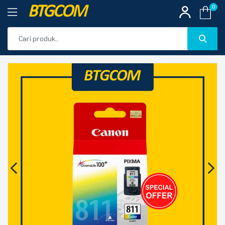
BTGCOM
0
PROMO
🔍
PRODUK UNGGULAN
PRODUK TERBARU