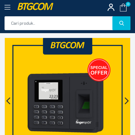
BTGCOM
0
PROMO
🔍
PRODUK UNGGULAN
PRODUK TERBARU