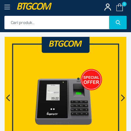
BTGCOM
0
PROMO
🔍
PRODUK UNGGULAN
PRODUK TERBARU