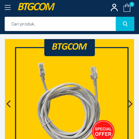
BTGCOM
0
PROMO
🔍
PRODUK UNGGULAN
PRODUK TERBARU