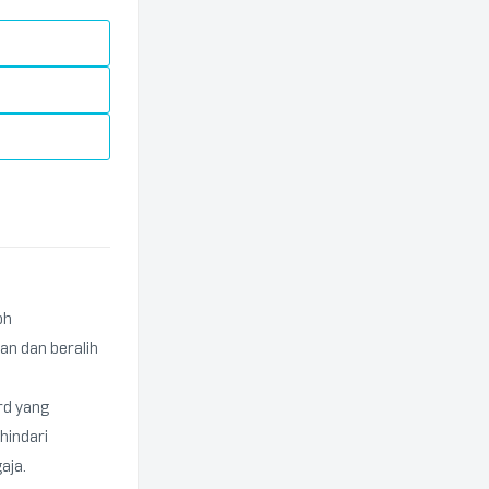
oh
an dan beralih
rd yang
hindari
aja.