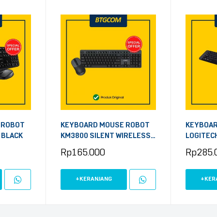
 ROBOT
KEYBOARD MOUSE ROBOT
KEYBOA
 BLACK
KM3800 SILENT WIRELESS
LOGITEC
BLACK
BLACK
Rp
165.000
Rp
285.
+KERANJANG
+KER