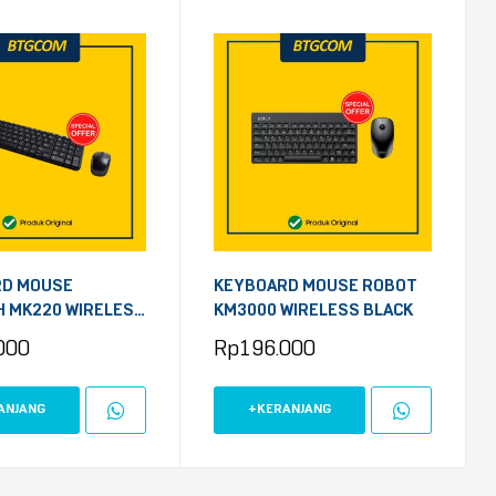
RD MOUSE
KEYBOARD MOUSE ROBOT
H MK220 WIRELESS
KM3000 WIRELESS BLACK
000
Rp
196.000
ANJANG
+KERANJANG