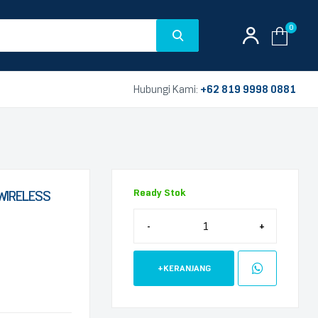
0
Hubungi Kami:
+62 819 9998 0881
Ready Stok
WIRELESS
-
+
+KERANJANG