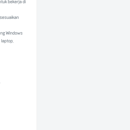
tuk bekerja di
isesuaikan
ung Windows
laptop,
V