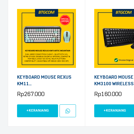
KEYBOARD MOUSE REXUS
KEYBOARD MOUSE
KM11
KM3100 WIRELESS
WIRELESS+BLUETOOTH
Rp
267.000
Rp
160.000
COMBO ARTIC MOUNTAIN
+KERANJANG
+KERANJANG