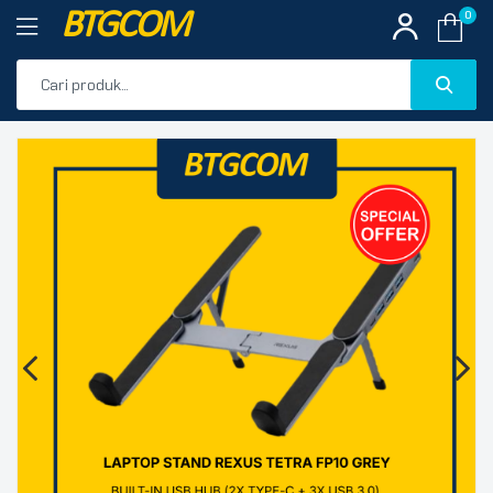
BTGCOM
0
PROMO
🔍
PRODUK UNGGULAN
PRODUK TERBARU