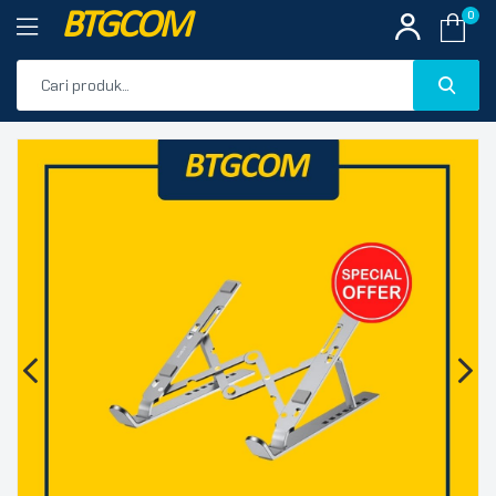
BTGCOM
0
PROMO
🔍
PRODUK UNGGULAN
PRODUK TERBARU