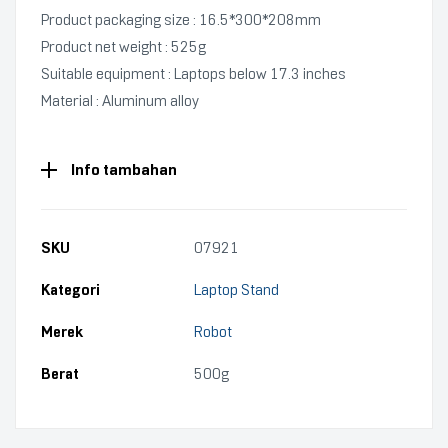
Product packaging size : 16.5*300*208mm
Product net weight : 525g
Suitable equipment : Laptops below 17.3 inches
Material : Aluminum alloy
Info tambahan
SKU
07921
Kategori
Laptop Stand
Merek
Robot
Berat
500g