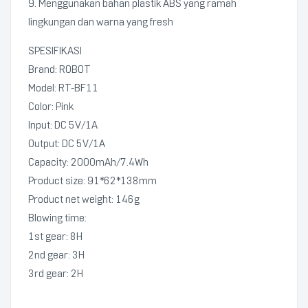
9. Menggunakan bahan plastik ABS yang ramah
lingkungan dan warna yang fresh
SPESIFIKASI
Brand: ROBOT
Model: RT-BF11
Color: Pink
Input: DC 5V/1A
Output: DC 5V/1A
Capacity: 2000mAh/7.4Wh
Product size: 91*62*138mm
Product net weight: 146g
Blowing time:
1st gear: 8H
2nd gear: 3H
3rd gear: 2H