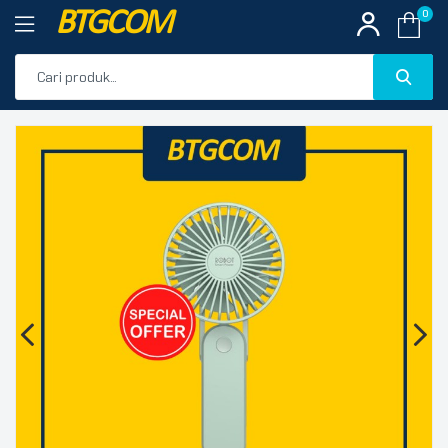
BTGCOM
0
PROMO
🔍
PRODUK UNGGULAN
PRODUK TERBARU