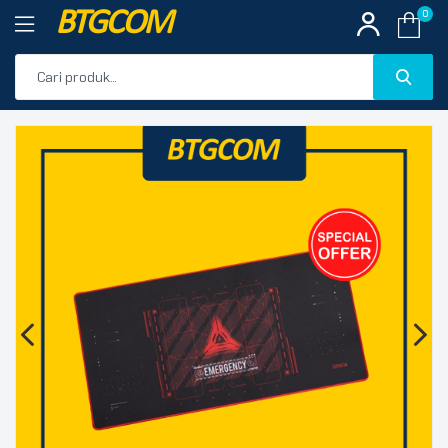
BTGCOM
0
PROMO
🔍
PRODUK UNGGULAN
PRODUK TERBARU