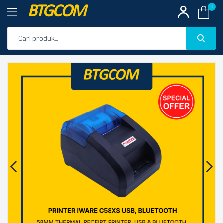
BTGCOM
0
PROMO
🔍
PRODUK UNGGULAN
PRODUK TERBARU