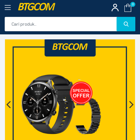
BTGCOM
0
PROMO
🔍
PRODUK UNGGULAN
PRODUK TERBARU