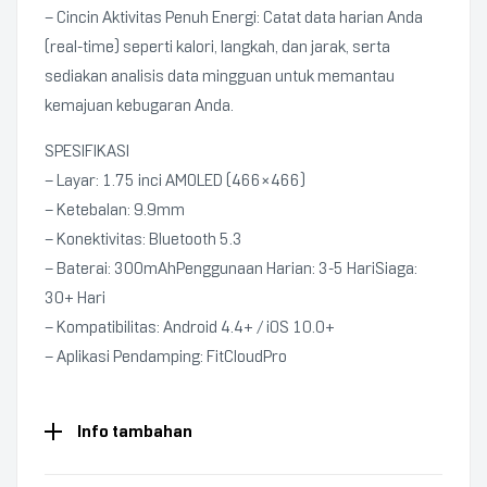
– Cincin Aktivitas Penuh Energi: Catat data harian Anda
(real-time) seperti kalori, langkah, dan jarak, serta
sediakan analisis data mingguan untuk memantau
kemajuan kebugaran Anda.
SPESIFIKASI
– Layar: 1.75 inci AMOLED (466×466)
– Ketebalan: 9.9mm
– Konektivitas: Bluetooth 5.3
– Baterai: 300mAhPenggunaan Harian: 3-5 HariSiaga:
30+ Hari
– Kompatibilitas: Android 4.4+ / iOS 10.0+
– Aplikasi Pendamping: FitCloudPro
Info tambahan