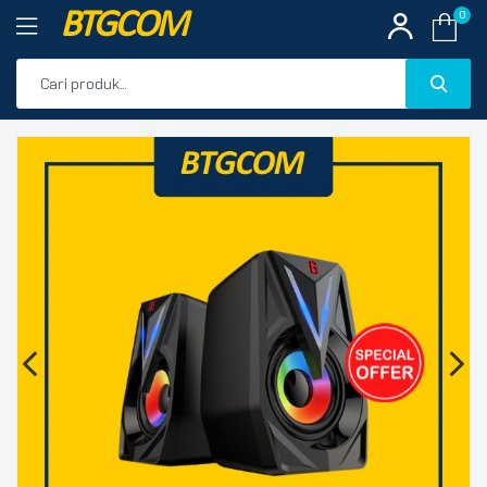
BTGCOM
0
PROMO
🔍
PRODUK UNGGULAN
PRODUK TERBARU