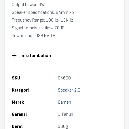
Output Power: 6W
Speaker specifications: 64mm x 2
Frequency Range: 100Hz~18KHz
Signal-to-noise ratio: = 70dB
Power Input: USB 5V 1A
Info tambahan
SKU
04600
Kategori
Speaker 2.0
Merek
Gamen
Garansi
1 Tahun
Berat
500g