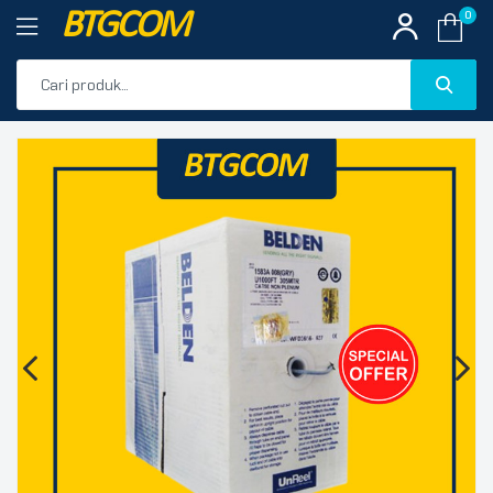
BTGCOM
0
PROMO
🔍
PRODUK UNGGULAN
PRODUK TERBARU