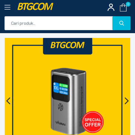
BTGCOM
0
PROMO
🔍
PRODUK UNGGULAN
PRODUK TERBARU