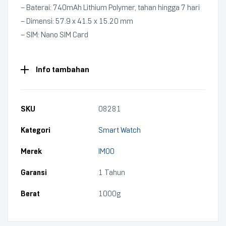
– Baterai: 740mAh Lithium Polymer, tahan hingga 7 hari
– Dimensi: 57.9 x 41.5 x 15.20 mm
– SIM: Nano SIM Card
Info tambahan
SKU
08281
Kategori
Smart Watch
Merek
IMOO
Garansi
1 Tahun
Berat
1000g