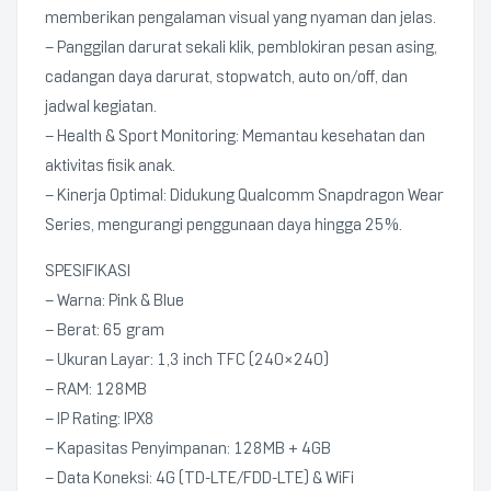
memberikan pengalaman visual yang nyaman dan jelas.
– Panggilan darurat sekali klik, pemblokiran pesan asing,
cadangan daya darurat, stopwatch, auto on/off, dan
jadwal kegiatan.
– Health & Sport Monitoring: Memantau kesehatan dan
aktivitas fisik anak.
– Kinerja Optimal: Didukung Qualcomm Snapdragon Wear
Series, mengurangi penggunaan daya hingga 25%.
SPESIFIKASI
– Warna: Pink & Blue
– Berat: 65 gram
– Ukuran Layar: 1,3 inch TFC (240×240)
– RAM: 128MB
– IP Rating: IPX8
– Kapasitas Penyimpanan: 128MB + 4GB
– Data Koneksi: 4G (TD-LTE/FDD-LTE) & WiFi