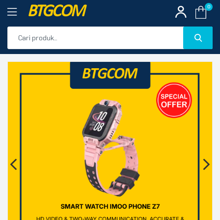
BTGCOM
0
PROMO
🔍
PRODUK UNGGULAN
PRODUK TERBARU